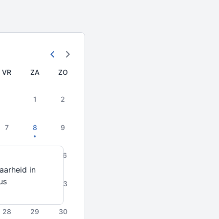
VR
ZA
ZO
1
2
7
8
9
14
15
16
aarheid in
us
21
22
23
28
29
30