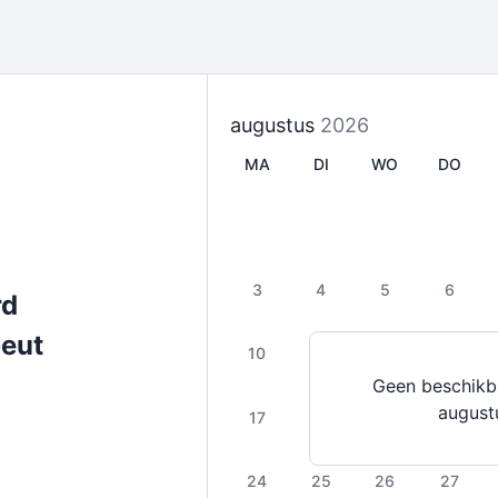
augustus
2026
MA
DI
WO
DO
.
3
4
5
6
rd
eut
10
11
12
13
Geen beschikb
august
17
18
19
20
24
25
26
27