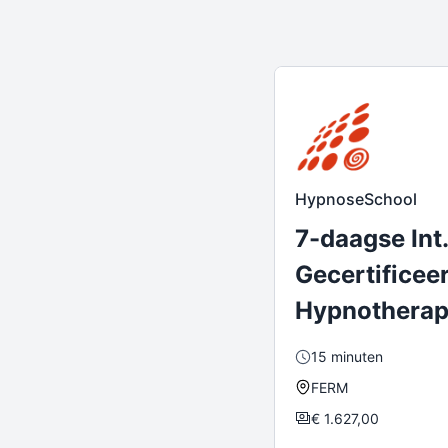
HypnoseSchool
7-daagse Int
Gecertificee
Hypnotherap
15 minuten
FERM
€
1.627,00