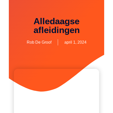
Alledaagse
afleidingen
Rob De Groof
april 1, 2024