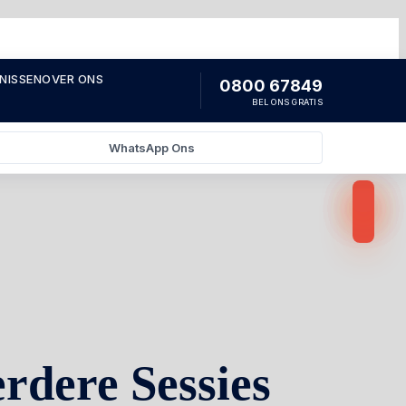
NISSEN
OVER ONS
0800 67849
BEL ONS GRATIS
WhatsApp Ons
dere Sessies