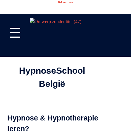
Bekend van
HypnoseCentrum België
Het kenniscentrum voor hypnose & hypnotherapie
HypnoseSchool
België
Onderdeel van
HypnoseCentrum.be
Hypnose & Hypnotherapie
leren?