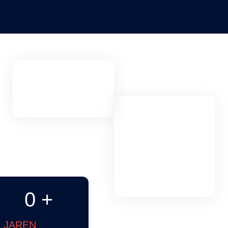
0
+
JAREN