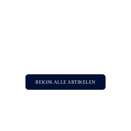
Blog
Wereldprimeur: Complexe hersenoperatie
succesvol uitgevoerd onder hypnose
Blog
BEKIJK ALLE ARTIKELEN