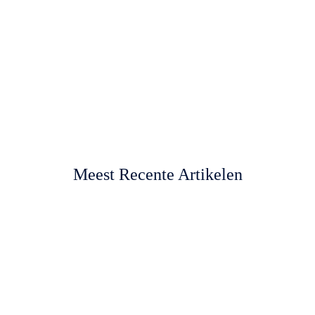
Meest Recente Artikelen
Darteritis overwonnen met hypnose: wat het
verhaal van Martin Lukeman ons leert