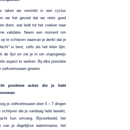
 raken we verstrikt in een cyclus
gen we het gevoel dat we niets goed
en doen, wat leidt tot het zoeken naar
rne validatie. Neem een moment om
s op te schrijven waarvan je denkt dat je
lecht” in bent, zelfs als het klein lijkt.
jk de lijst en zet je in om stapsgewijs
één aspect te werken. Bij elke prestatie
je zelfvertrouwen groeien.
icht positieve acties die je hebt
ernomen
oog je zelfvertrouwen door 5 – 7 dingen
e schrijven die je vandaag hebt bereikt,
acht hun omvang. Bijvoorbeeld, het
n van je dagelijkse waterinname, het