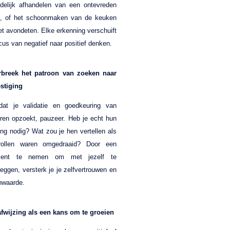
ndelijk afhandelen van een ontevreden
t, of het schoonmaken van de keuken
et avondeten. Elke erkenning verschuift
ocus van negatief naar positief denken.
breek het patroon van zoeken naar
stiging
dat je validatie en goedkeuring van
ren opzoekt, pauzeer. Heb je echt hun
ng nodig? Wat zou je hen vertellen als
rollen waren omgedraaid? Door een
ent te nemen om met jezelf te
leggen, versterk je je zelfvertrouwen en
nwaarde.
afwijzing als een kans om te groeien