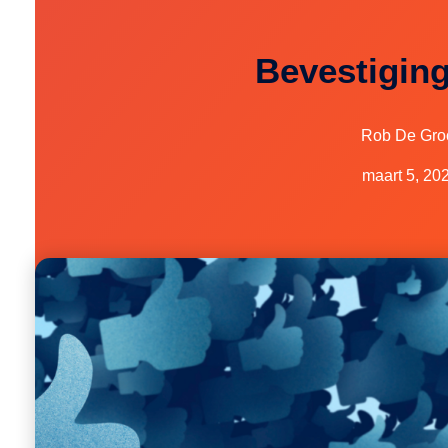
Bevestigin
Rob De Gro
maart 5, 20