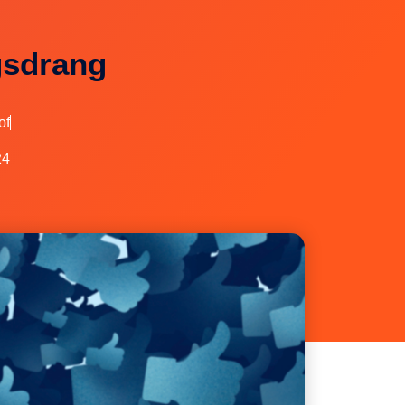
gsdrang
of
24