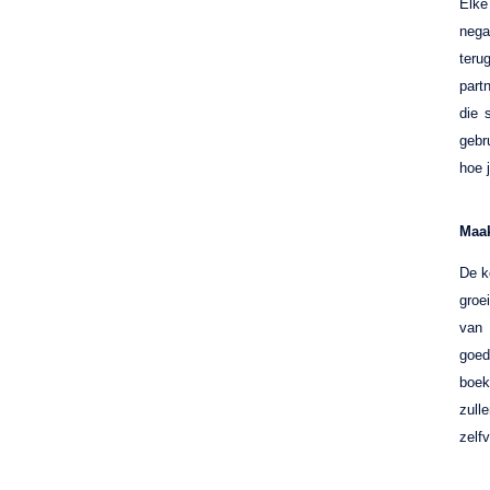
Elke
nega
teru
part
die 
gebr
hoe j
Maak
De k
groe
van
goed
boek
zull
zelf