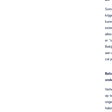
Soms
krij
kunn
exte
alle
er “s
Beki
aan 
zal 
Bel
ond
Verh
op t
onge
hale