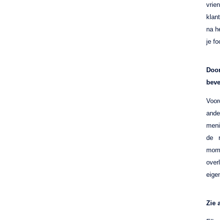
vrie
klan
na h
je f
Door
beve
Voor
ande
meni
de 
mom
over
eige
Zie 