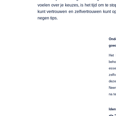
voelen over je keuzes, is het tijd om te sto
kunt vertrouwen en zelfvertrouwen kunt 
negen tips.
Ond
goed
Het 
beho
esse
zelf
deze
Neem
na t
Iden
als 