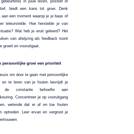
 gebeurtenis in jouw leven, positief of
tief, biedt een kans tot groei. Denk
g aan een moment waarop je je baas of
ner teleurstelde. Hoe herstelde je van
situatie? Wat heb je eruit geleerd? Het
uiken van afwijzing als feedback toont
e groeit en vooruitgaat.
 persoonlijke groei een prioriteit
euze om door te gaan met persoonlijke
i en te leren van je fouten bevrijdt je
 de constante behoefte aan
keuring. Concentreer je op vooruitgang
en, wetende dat er af en toe fouten
en optreden. Leer ervan en vergroot je
vertrouwen.