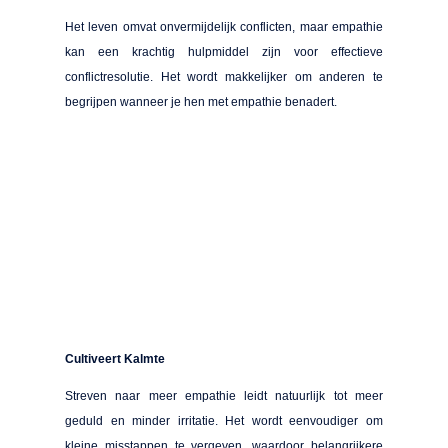
Het leven omvat onvermijdelijk conflicten, maar empathie
kan een krachtig hulpmiddel zijn voor effectieve
conflictresolutie. Het wordt makkelijker om anderen te
begrijpen wanneer je hen met empathie benadert.
Cultiveert Kalmte
Streven naar meer empathie leidt natuurlijk tot meer
geduld en minder irritatie. Het wordt eenvoudiger om
kleine misstappen te vergeven, waardoor belangrijkere