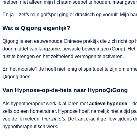
hielpen niet alleen mijn lichaam soepel te houden, maar gaven
En ja – zelfs mijn golfspel ging er drastisch op vooruit. Mijn 
Wat is Qigong eigenlijk?
Qigong is een eeuwenoude Chinese praktijk die zich richt op h
door middel van langzame, bewuste bewegingen (Gong). Het hel
rust te brengen en het zelfhelend vermogen te activeren.
En het mooiste? Je hoeft niet lenig of spiritueel te zijn om erm
Qigong doen.
Van Hypnose-op-de-fiets naar HypnoQiGong
Als hypnotherapeut werk ik al jaren met
actieve hypnose
– de
zelfs op een hometrainer. Hypnose hoeft namelijk niet altijd pa
voelde ik meteen:
hier zit iets
. De trance-achtige flow tijdens 
hypnotherapeutisch werk.