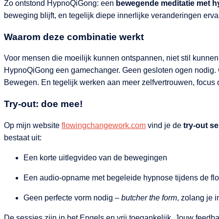
Zo ontstond HypnoQiGong: een
bewegende meditatie met 
beweging blijft, en tegelijk diepe innerlijke veranderingen erva
Waarom deze combinatie werkt
Voor mensen die moeilijk kunnen ontspannen, niet stil kunnen zi
HypnoQiGong een gamechanger. Geen gesloten ogen nodig. 
Bewegen. En tegelijk werken aan meer zelfvertrouwen, focus of 
Try-out: doe mee!
Op mijn website
flowingchangework.com
vind je de
try-out 
bestaat uit:
Een korte uitlegvideo van de bewegingen
Een audio-opname met begeleide hypnose tijdens de fl
Geen perfecte vorm nodig –
butcher the form
, zolang je i
De sessies zijn in het Engels en vrij toegankelijk. Jouw feedbac