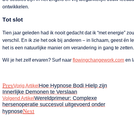
ontwikkelen.
Tot slot
Tien jaar geleden had ik nooit gedacht dat ik “met energie” z
verschil. En ik zie het ook bij anderen – in lichaam, geest é
het is een natuurlijke manier om verandering in gang te zette
Wil je het zelf ervaren? Surf naar
flowingchangework.com
en l
Prev
Hoe Hypnose Bodi Hielp zijn
Vorig Artikel
Innerlijke Demonen te Verslaan
Wereldprimeur: Complexe
Volgend Artikel
hersenoperatie succesvol uitgevoerd onder
Next
hypnose