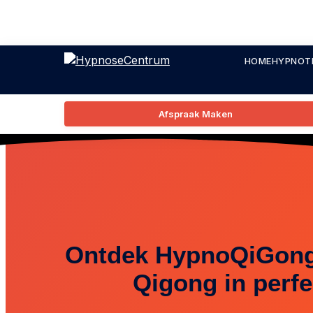
HOME
HYPNOT
Afspraak Maken
Ontdek HypnoQiGong
Qigong in perfe