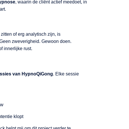
hypnose
, waarin de cliënt actief meedoet, in
art.
tten of erg analytisch zijn, is
Geen zweverigheid. Gewoon doen.
innerlijke rust.
sessies van HypnoQiGong
. Elke sessie
ow
ntentie klopt
k helpt mij om dit project verder te