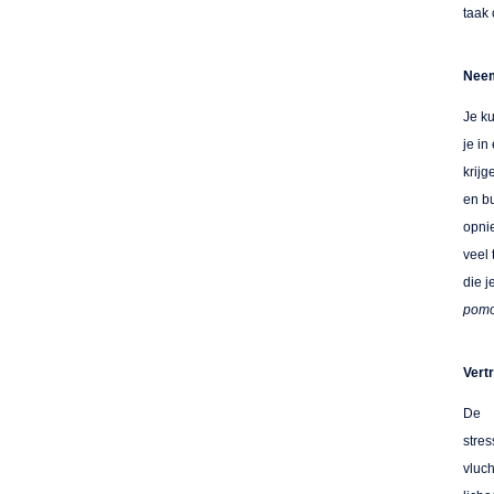
taak
Neem
Je ku
je in
krijg
en b
opnie
veel
die 
pomo
Vert
De e
str
vluc