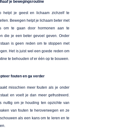
haaf je bewegingsroutine
p helpt je geest en lichaam zichzelf te
ellen. Bewegen helpt je lichaam beter met
ss om te gaan door hormonen aan te
n die je een beter gevoel geven. Onder
 staan is geen reden om te stoppen met
gen. Het is juist wel een goede reden om
utine te behouden of er één op te bouwen.
pteer fouten en ga verder
aakt misschien meer fouten als je onder
 staat en voelt je dan meer gefrustreerd.
is nuttig om je houding ten opzichte van
maken van fouten te heroverwegen en ze
eschouwen als een kans om te leren en te
ien.