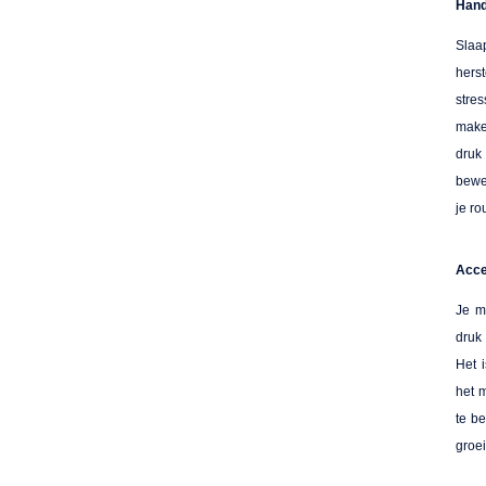
Hand
Slaa
herst
stre
make
druk
bewe
je ro
Acce
Je m
druk
Het 
het 
te b
groe