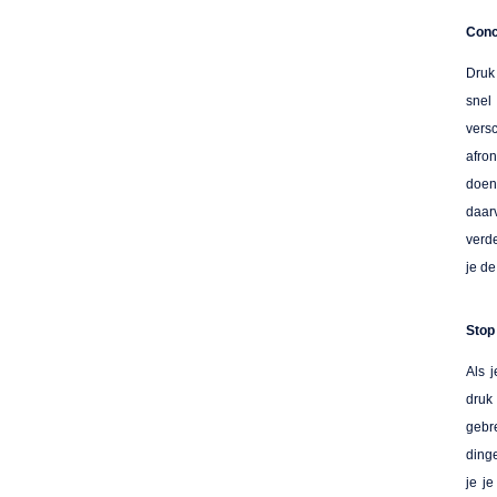
Conc
Druk 
snel
vers
afro
doe
daar
verd
je de
Stop 
Als j
druk 
gebr
dinge
je j