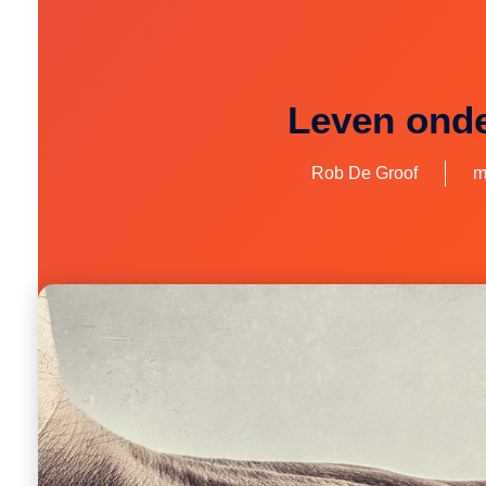
Leven onde
Rob De Groof
m