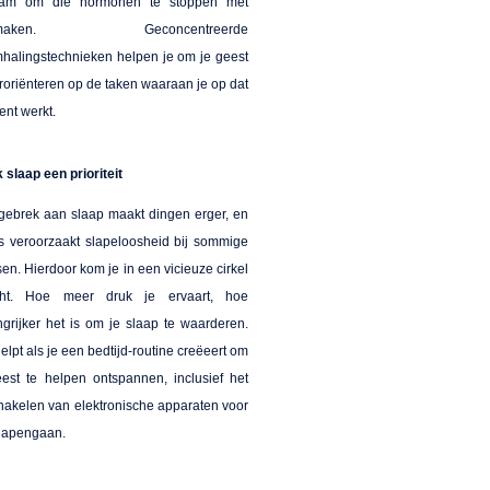
aam om die hormonen te stoppen met
nmaken. Geconcentreerde
halingstechnieken helpen je om je geest
roriënteren op de taken waaraan je op dat
nt werkt.
slaap een prioriteit
gebrek aan slaap maakt dingen erger, en
ss veroorzaakt slapeloosheid bij sommige
n. Hierdoor kom je in een vicieuze cirkel
cht. Hoe meer druk je ervaart, hoe
ngrijker het is om je slaap te waarderen.
elpt als je een bedtijd-routine creëeert om
eest te helpen ontspannen, inclusief het
chakelen van elektronische apparaten voor
slapengaan.