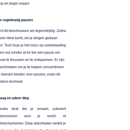
 op en begin eraan!
 regelmatig pauzes
nt dit beschouwen als tegenstrijdig. Zodra
 een ritme komt, wil je dingen gedaan
en. Toch loop je het risico op overbelasting
urn-out zonder af en toe een pauze om
uw te focussen en te ontspannen. Er zijn
 technieken om je te helpen concentreren
je kansen bieden voor pauzes; zoals
de
doro-techniek.
raag en adem diep
xtra druk die je ervaart, activeert
esshormonen voor je vecht- of
htmechanismen. Diep ademhalen vertelt je