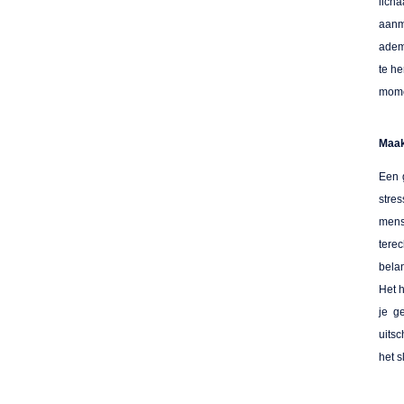
lich
aa
adem
te he
mome
Maak 
Een 
stre
mense
tere
bela
Het h
je g
uits
het 