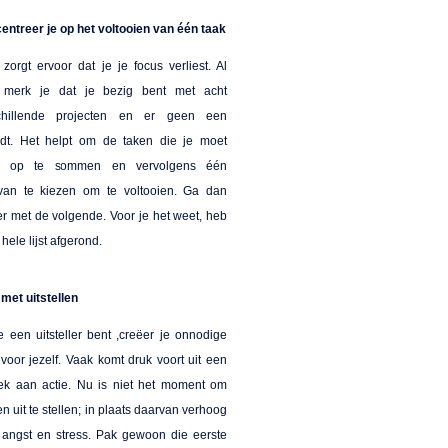
entreer je op het voltooien van één taak
zorgt ervoor dat je je focus verliest. Al
 merk je dat je bezig bent met acht
chillende projecten en er geen een
ndt. Het helpt om de taken die je moet
n op te sommen en vervolgens één
van te kiezen om te voltooien. Ga dan
er met de volgende. Voor je het weet, heb
 hele lijst afgerond.
met uitstellen
e een uitsteller bent ,creëer je onnodige
voor jezelf. Vaak komt druk voort uit een
ek aan actie. Nu is niet het moment om
n uit te stellen; in plaats daarvan verhoog
e angst en stress. Pak gewoon die eerste