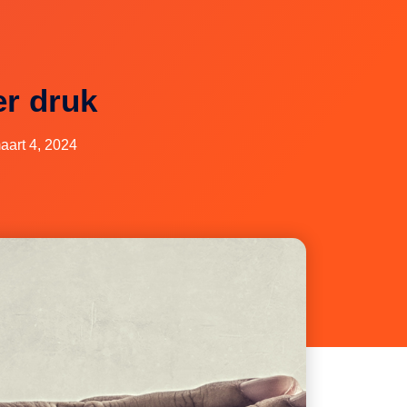
r druk
aart 4, 2024