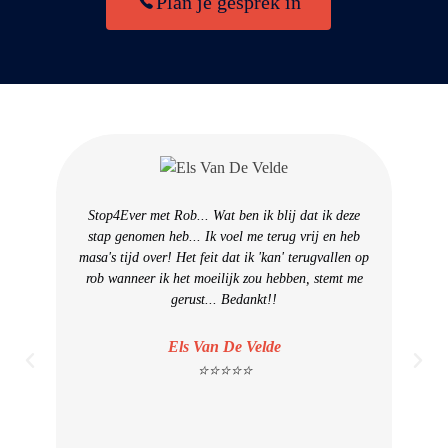
Plan je gesprek in
Stop4Ever met Rob... Wat ben ik blij dat ik deze
stap genomen heb... Ik voel me terug vrij en heb
masa's tijd over! Het feit dat ik 'kan' terugvallen op
rob wanneer ik het moeilijk zou hebben, stemt me
gerust... Bedankt!!
Ik
h
Els Van De Velde
vol
⭐⭐⭐⭐⭐