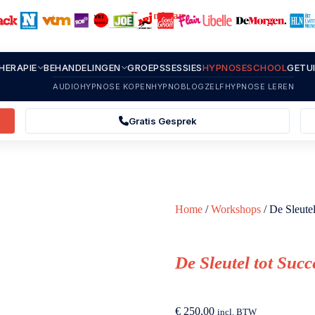
Bekend van
HERAPIE
BEHANDELINGEN
GROEPSSESSIES
HYPNOSESCHOOL
GETU
AUDIOHYPNOSE KOPEN
HYPNOBLOG
ZELFHYPNOSE LEREN
Gratis Gesprek
Home
/
Workshops
/ De Sleute
De Sleutel tot Su
€
250,00
incl. BTW