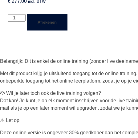
€
277,00
incl. BTW
NLP
Afrekenen
voor
Hypnotherapeuten
(Online
Training)
aantal
Belangrijk: Dit is enkel de online training (zonder live deelname
Met dit product krijg je uitsluitend toegang tot de online trainin
onbeperkte toegang tot het online leerplatform, zodat je op je e
💡 Wil je later toch ook de live training volgen?
Dat kan! Je kunt je op elk moment inschrijven voor de live tr
mail als je op een later moment wil upgraden, zodat we je kunne
⚠️ Let op:
Deze online versie is ongeveer 30% goedkoper dan het complete