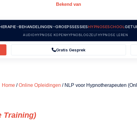
Bekend van
HERAPIE
BEHANDELINGEN
GROEPSSESSIES
HYPNOSESCHOOL
GETU
AUDIOHYPNOSE KOPEN
HYPNOBLOG
ZELFHYPNOSE LEREN
Gratis Gesprek
Home
/
Online Opleidingen
/ NLP voor Hypnotherapeuten (Onli
 Training)