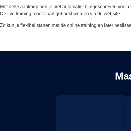
Met deze aankoop ben je niet automatisch ingeschreven voor de 
De live training moet apart geboekt worden via de website.
Zo kun je flexibel starten met de online training en later besli
Maa