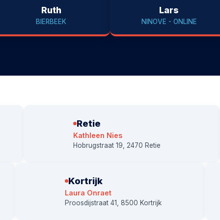
Ruth
Lars
BIERBEEK
NINOVE - ONLINE
Retie
Kathleen Nies
Hobrugstraat 19, 2470 Retie
Kortrijk
Laura Onraet
Proosdijstraat 41, 8500 Kortrijk