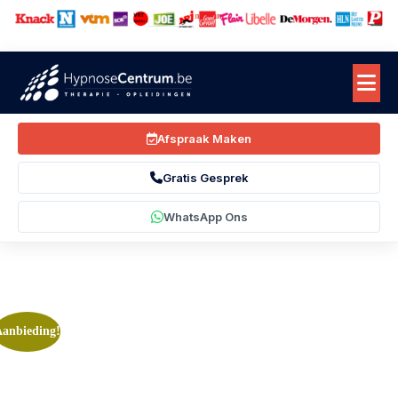
Bekend van
Afspraak Maken
Gratis Gesprek
WhatsApp Ons
anbieding!