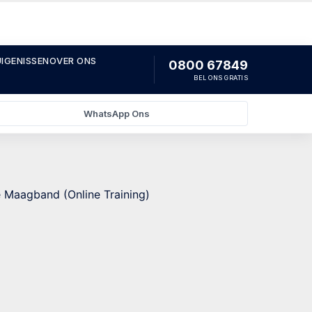
IGENISSEN
OVER ONS
0800 67849
BEL ONS GRATIS
WhatsApp Ons
e Maagband (Online Training)