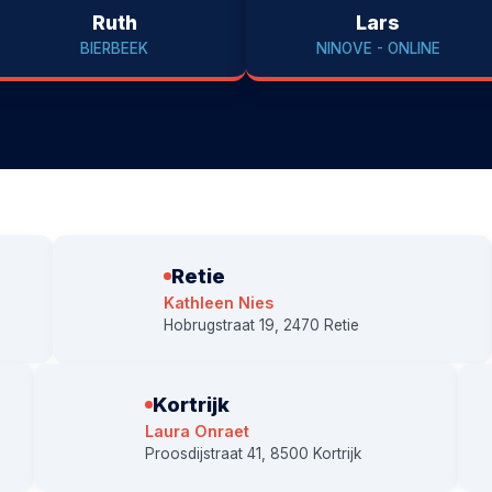
Ruth
Lars
BIERBEEK
NINOVE - ONLINE
Retie
Kathleen Nies
Hobrugstraat 19, 2470 Retie
Kortrijk
Laura Onraet
Proosdijstraat 41, 8500 Kortrijk