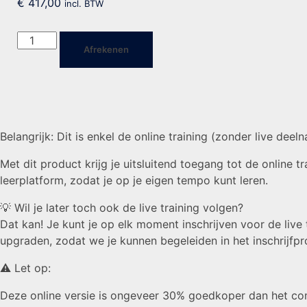
€
417,00
incl. BTW
Virtuele
Afrekenen
Maagband
(Online
Training)
aantal
Belangrijk: Dit is enkel de online training (zonder live deel
Met dit product krijg je uitsluitend toegang tot de online t
leerplatform, zodat je op je eigen tempo kunt leren.
💡 Wil je later toch ook de live training volgen?
Dat kan! Je kunt je op elk moment inschrijven voor de liv
upgraden, zodat we je kunnen begeleiden in het inschrijfpr
⚠️ Let op:
Deze online versie is ongeveer 30% goedkoper dan het com