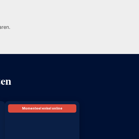
aren.
ten
Momenteel enkel online