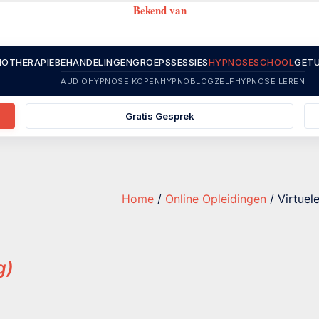
Bekend van
OTHERAPIE
BEHANDELINGEN
GROEPSSESSIES
HYPNOSESCHOOL
GETU
AUDIOHYPNOSE KOPEN
HYPNOBLOG
ZELFHYPNOSE LEREN
Gratis Gesprek
Home
/
Online Opleidingen
/ Virtuel
g)