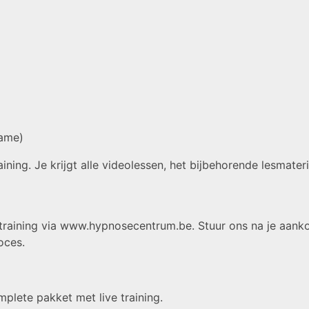
name)
raining. Je krijgt alle videolessen, het bijbehorende lesmate
e training via www.hypnosecentrum.be. Stuur ons na je aank
oces.
plete pakket met live training.