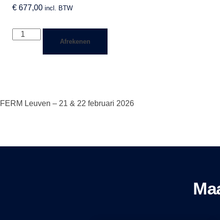
€
677,00
incl. BTW
Virtuele
Afrekenen
Maagband
Training
(Februari
2026)
aantal
FERM Leuven – 21 & 22 februari 2026
Maa