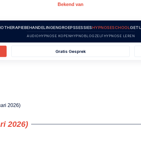
Bekend van
OTHERAPIE
BEHANDELINGEN
GROEPSSESSIES
HYPNOSESCHOOL
GETU
AUDIOHYPNOSE KOPEN
HYPNOBLOG
ZELFHYPNOSE LEREN
Gratis Gesprek
ari 2026)
ri 2026)