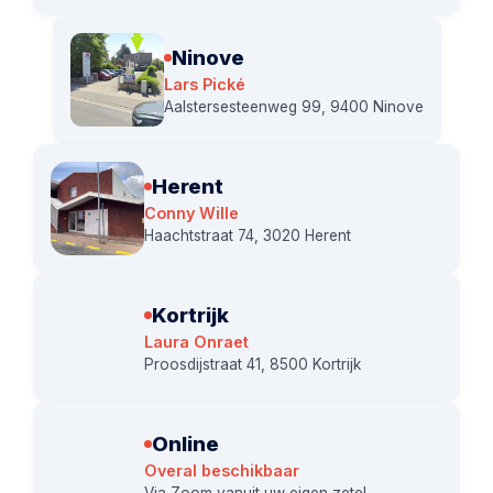
Ninove
Lars Pické
Aalstersesteenweg 99, 9400 Ninove
Herent
Conny Wille
Haachtstraat 74, 3020 Herent
Kortrijk
Laura Onraet
Proosdijstraat 41, 8500 Kortrijk
Online
Overal beschikbaar
Via Zoom vanuit uw eigen zetel