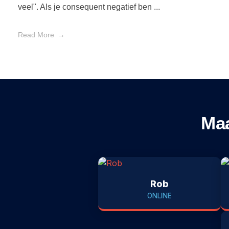
veel". Als je consequent negatief ben ...
Read More
Maa
Rob
ONLINE