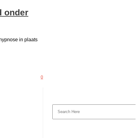
d onder
 hypnose in plaats
0