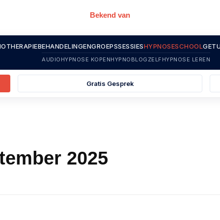
Bekend van
OTHERAPIE
BEHANDELINGEN
GROEPSSESSIES
HYPNOSESCHOOL
GETU
AUDIOHYPNOSE KOPEN
HYPNOBLOG
ZELFHYPNOSE LEREN
Gratis Gesprek
ptember 2025