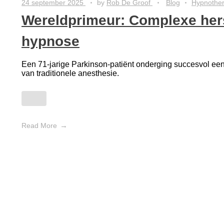
24 september 2025
by
Rob De Groof
Blog
Hypnother
Wereldprimeur: Complexe her
hypnose
Een 71-jarige Parkinson-patiënt onderging succesvol een 
van traditionele anesthesie.
Read More