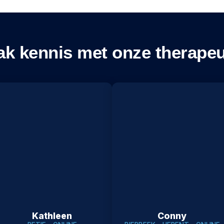
k kennis met onze therape
Kathleen
Conny