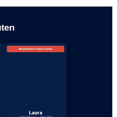
uten
Momenteel enkel online
Laura