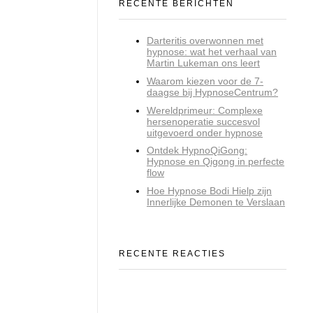
RECENTE BERICHTEN
Darteritis overwonnen met
hypnose: wat het verhaal van
Martin Lukeman ons leert
Waarom kiezen voor de 7-
daagse bij HypnoseCentrum?
Wereldprimeur: Complexe
hersenoperatie succesvol
uitgevoerd onder hypnose
Ontdek HypnoQiGong:
Hypnose en Qigong in perfecte
flow
Hoe Hypnose Bodi Hielp zijn
Innerlijke Demonen te Verslaan
RECENTE REACTIES