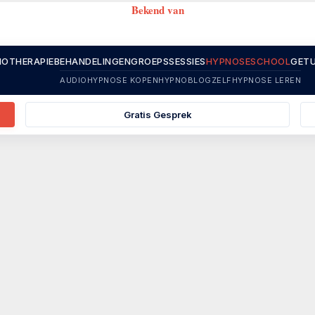
Bekend van
OTHERAPIE
BEHANDELINGEN
GROEPSSESSIES
HYPNOSESCHOOL
GETU
AUDIOHYPNOSE KOPEN
HYPNOBLOG
ZELFHYPNOSE LEREN
Gratis Gesprek