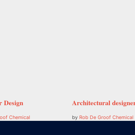
r Design
Architectural designe
roof
Chemical
by
Rob De Groof
Chemical