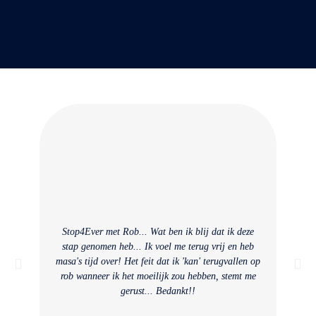
Stop4Ever met Rob... Wat ben ik blij dat ik deze
Ik
stap genomen heb... Ik voel me terug vrij en heb
h
masa's tijd over! Het feit dat ik 'kan' terugvallen op
vol
rob wanneer ik het moeilijk zou hebben, stemt me
gerust... Bedankt!!