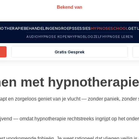
Bekend van
OTHERAPIE
BEHANDELINGEN
GROEPSSESSIES
HYPNOSESCHOOL
GETU
AUDIOHYPNOSE KOPEN
HYPNOBLOG
ZELFHYPNOSE LEREN
Gratis Gesprek
nen met hypnotherapi
stapt en zorgeloos geniet van je vlucht — zonder paniek, zonder
jvend — omdat hypnotherapie rechtstreeks ingrijpt op het onder
st voorkomende fobieën. Je weet rationeel dat vliegen veilig 