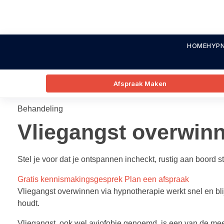
HOME
HYPN
Afspraak Maken
Behandeling
Vliegangst overwin
Stel je voor dat je ontspannen incheckt, rustig aan boord 
Gratis kennismakingsgesprek
Plan een afspraak
Vliegangst overwinnen via hypnotherapie werkt snel en bli
houdt.
Vliegangst, ook wel aviofobie genoemd, is een van de mee