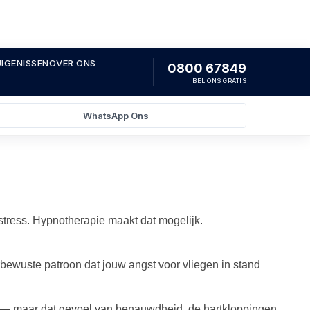
IGENISSEN
OVER ONS
0800 67849
BEL ONS GRATIS
WhatsApp Ons
e
 stress. Hypnotherapie maakt dat mogelijk.
bewuste patroon dat jouw angst voor vliegen in stand
is — maar dat gevoel van benauwdheid, de hartkloppingen