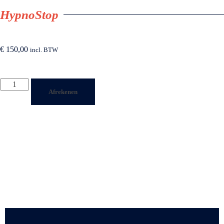
HypnoStop
€
150,00
incl. BTW
Afrekenen