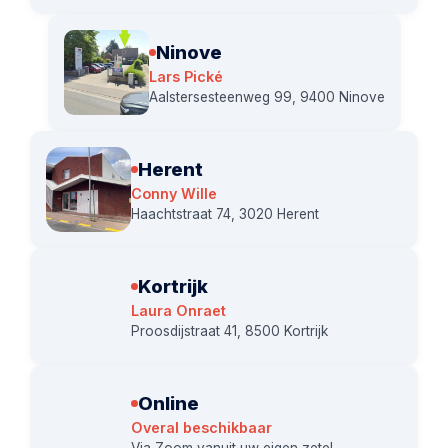
Ninove
Lars Pické
Aalstersesteenweg 99, 9400 Ninove
Herent
Conny Wille
Haachtstraat 74, 3020 Herent
Kortrijk
Laura Onraet
Proosdijstraat 41, 8500 Kortrijk
Online
Overal beschikbaar
Via Zoom vanuit uw eigen zetel