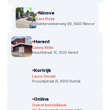
Ninove
Lars Pické
Aalstersesteenweg 99, 9400 Ninove
Herent
Conny Wille
Haachtstraat 74, 3020 Herent
Kortrijk
Laura Onraet
Proosdijstraat 41, 8500 Kortrijk
Online
Overal beschikbaar
Via Zoom vanuit uw eigen zetel