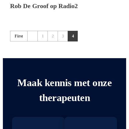
Rob De Groof op Radio2
First
1
2
3
4
Maak kennis met onze
therapeuten