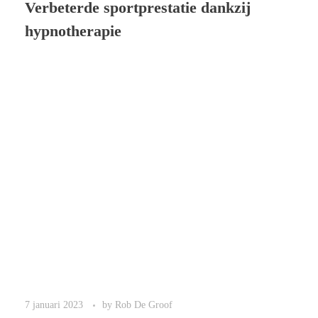
Verbeterde sportprestatie dankzij
hypnotherapie
7 januari 2023
by
Rob De Groof