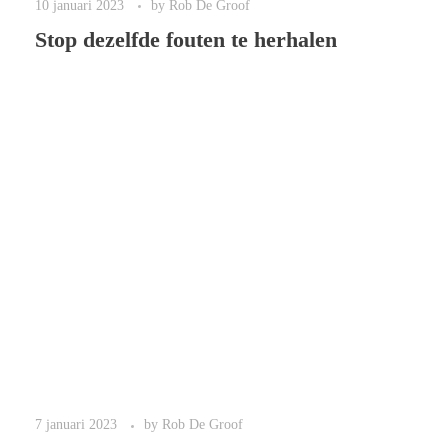
10 januari 2023
by
Rob De Groof
Stop dezelfde fouten te herhalen
7 januari 2023
by
Rob De Groof