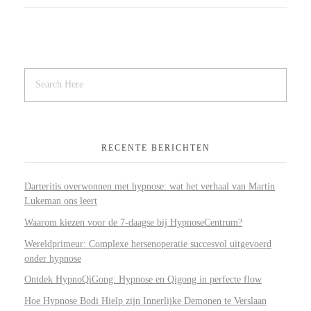
RECENTE BERICHTEN
Darteritis overwonnen met hypnose: wat het verhaal van Martin
Lukeman ons leert
Waarom kiezen voor de 7-daagse bij HypnoseCentrum?
Wereldprimeur: Complexe hersenoperatie succesvol uitgevoerd
onder hypnose
Ontdek HypnoQiGong: Hypnose en Qigong in perfecte flow
Hoe Hypnose Bodi Hielp zijn Innerlijke Demonen te Verslaan