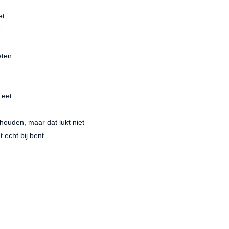
et
eten
 eet
houden, maar dat lukt niet
t echt bij bent