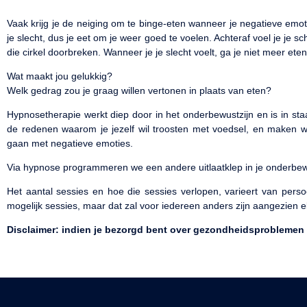
Vaak krijg je de neiging om te binge-eten wanneer je negatieve emotie
je slecht, dus je eet om je weer goed te voelen. Achteraf voel je je s
die cirkel doorbreken. Wanneer je je slecht voelt, ga je niet meer ete
Wat maakt jou gelukkig?
Welk gedrag zou je graag willen vertonen in plaats van eten?
Hypnosetherapie werkt diep door in het onderbewustzijn en is in s
de redenen waarom je jezelf wil troosten met voedsel, en maken w
gaan met negatieve emoties.
Via hypnose programmeren we een andere uitlaatklep in je onderbe
Het aantal sessies en hoe die sessies verlopen, varieert van perso
mogelijk sessies, maar dat zal voor iedereen anders zijn aangezien 
Disclaimer: indien je bezorgd bent over gezondheidsproblemen di