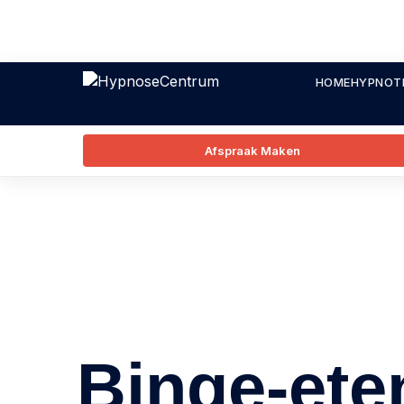
HOME
HYPNOT
Afspraak Maken
Binge-ete