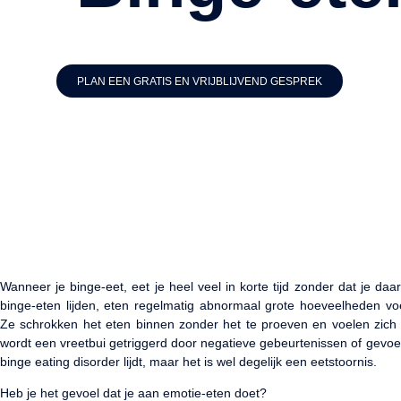
PLAN EEN GRATIS EN VRIJBLIJVEND GESPREK
Wanneer je binge-eet, eet je heel veel in korte tijd zonder dat je da
binge-eten lijden, eten regelmatig abnormaal grote hoeveelheden v
Ze schrokken het eten binnen zonder het te proeven en voelen zich a
wordt een vreetbui getriggerd door negatieve gebeurtenissen of gevoel
binge eating disorder lijdt, maar het is wel degelijk een eetstoornis.
Heb je het gevoel dat je aan emotie-eten doet?