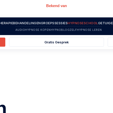
Bekend van
HERAPIE
BEHANDELINGEN
GROEPSSESSIES
HYPNOSESCHOOL
GETUIGE
AUDIOHYPNOSE KOPEN
HYPNOBLOG
ZELFHYPNOSE LEREN
Gratis Gesprek
n