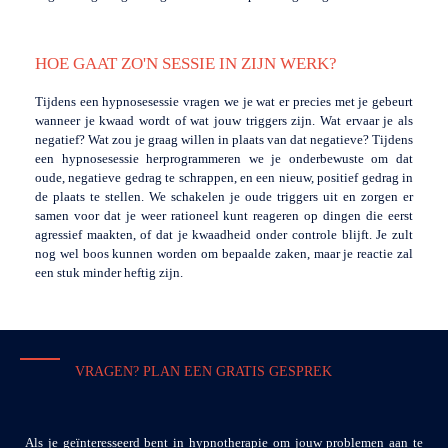
HOE GAAT ZO'N SESSIE IN ZIJN WERK?
Tijdens een hypnosesessie vragen we je wat er precies met je gebeurt
wanneer je kwaad wordt of wat jouw triggers zijn. Wat ervaar je als
negatief? Wat zou je graag willen in plaats van dat negatieve? Tijdens
een hypnosesessie herprogrammeren we je onderbewuste om dat
oude, negatieve gedrag te schrappen, en een nieuw, positief gedrag in
de plaats te stellen. We schakelen je oude triggers uit en zorgen er
samen voor dat je weer rationeel kunt reageren op dingen die eerst
agressief maakten, of dat je kwaadheid onder controle blijft. Je zult
nog wel boos kunnen worden om bepaalde zaken, maar je reactie zal
een stuk minder heftig zijn.
VRAGEN? PLAN EEN GRATIS GESPREK
Als je geïnteresseerd bent in hypnotherapie om jouw problemen aan te