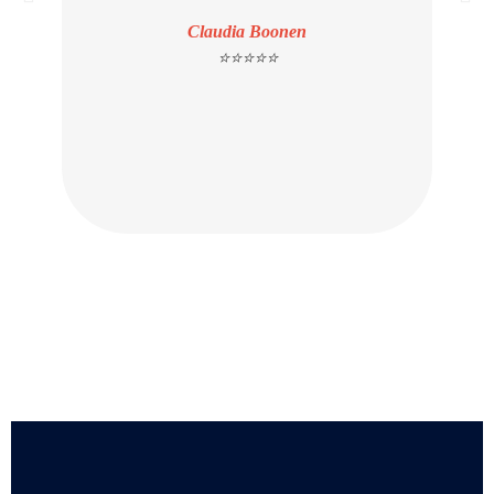
heb
Claudia Boonen
⭐⭐⭐⭐⭐